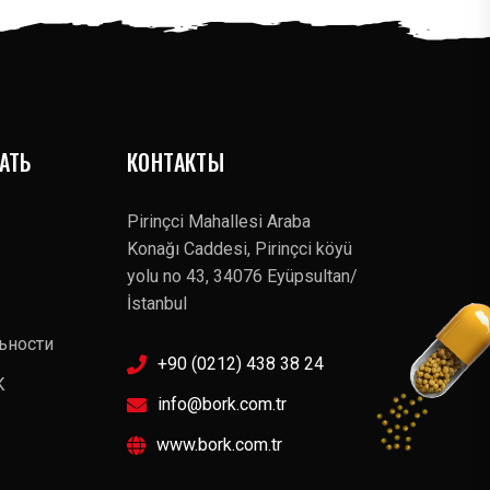
АТЬ
КОНТАКТЫ
Pirinçci Mahallesi Araba
Konağı Caddesi, Pirinçci köyü
yolu no 43, 34076 Eyüpsultan/
İstanbul
ьности
+90 (0212) 438 38 24
К
info@bork.com.tr
www.bork.com.tr