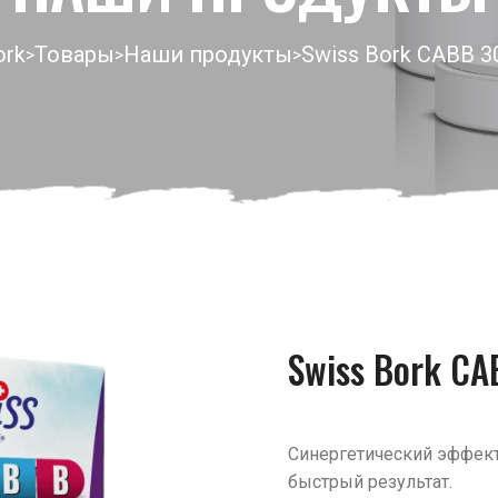
ork
Товары
Наши продукты
Swiss Bork CABB 3
>
>
>
Swiss Bork CA
Синергетический эффек
быстрый результат.