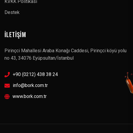
KVKK Politikası
Destek
İLETIŞIM
Pirinçci Mahallesi Araba Konağı Caddesi, Pirinçci köyü yolu
no 43, 34076 Eyüpsultan/İstanbul
+90 (0212) 438 38 24
info@bork.com.tr
www.bork.com.tr