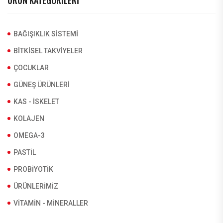
ÜRÜN KATEGORILERI
BAĞIŞIKLIK SISTEMI
BITKISEL TAKVIYELER
ÇOCUKLAR
GÜNEŞ ÜRÜNLERI
KAS - İSKELET
KOLAJEN
OMEGA-3
PASTIL
PROBIYOTIK
ÜRÜNLERIMIZ
VITAMIN - MINERALLER