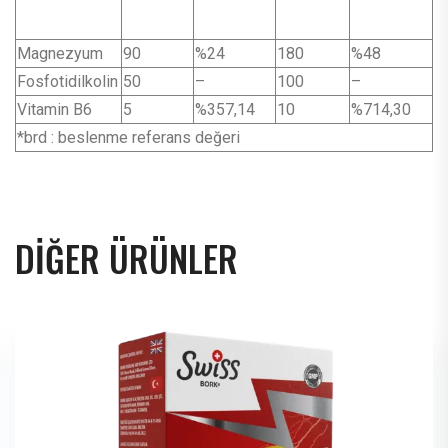
Magnezyum
90
%24
180
%48
Fosfotidilkolin
50
–
100
–
Vitamin B6
5
%357,14
10
%714,30
*brd : beslenme referans değeri
DIĞER ÜRÜNLER